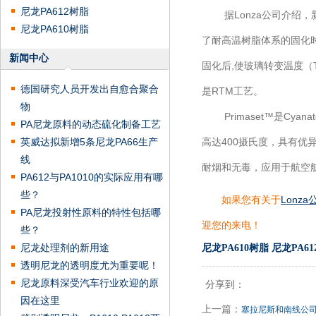
尼龙PA612树脂
据Lonza公司介绍，
尼龙PA610树脂
了耐高温树脂体系的固化时
新闻中心
固化后,使玻璃转变温度（Tg
德国研究人员开发出自愈合聚合
是RTM工艺。
物
Primaset™是Cya
PA尼龙原料的动态硫化制备工艺
英威达拟新增5条尼龙PA66生产
高达400摄氏度，具有优
线
耐烟和无毒，应用于航空
PA612与PA1010的实际应用有哪
些？
如果您有关于
Lonza
PA尼龙投射性原料的特性包括哪
迎您的来电！
些？
尼龙处理剂的新用途
尼龙PA610树脂
尼龙PA6
透明尼龙的透明度尤为重要呢！
尼龙原料深受汽车行业欢迎的原
分享到：
因在这里
上一篇：
塞拉尼斯和南线公