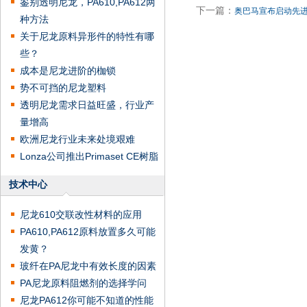
鉴别透明尼龙，PA610,PA612两
下一篇：
奥巴马宣布启动先
种方法
关于尼龙原料异形件的特性有哪
些？
成本是尼龙进阶的枷锁
势不可挡的尼龙塑料
透明尼龙需求日益旺盛，行业产
量增高
欧洲尼龙行业未来处境艰难
Lonza公司推出Primaset CE树脂
技术中心
尼龙610交联改性材料的应用
PA610,PA612原料放置多久可能
发黄？
玻纤在PA尼龙中有效长度的因素
PA尼龙原料阻燃剂的选择学问
尼龙PA612你可能不知道的性能