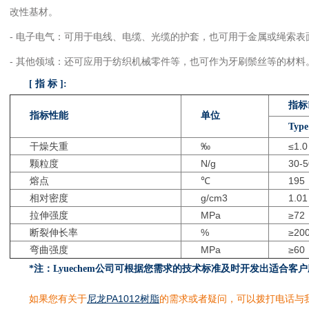
改性基材。
- 电子电气：可用于电线、电缆、光缆的护套，也可用于金属或绳索表
- 其他领域：还可应用于纺织机械零件等，也可作为牙刷鬃丝等的材料
[ 指 标 ]:
指标I
指标性能
单位
Type
干燥失重
‰
≤1.0
颗粒度
N/g
30-5
熔点
℃
195
相对密度
g/cm3
1.01
拉伸强度
MPa
≥72
断裂伸长率
%
≥20
弯曲强度
MPa
≥60
*注：Lyuechem公司可根据您需求的技术标准及时开发出适合客
如果您有关于
尼龙PA1012树脂
的需求或者疑问，可以拨打电话与