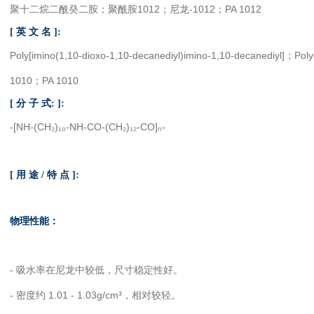
聚十二烷二酰癸二胺
；聚酰胺1012；尼龙-1012；PA 1012
[ 英 文 名 ]:
Poly[imino(1,10-dioxo-1,10-decanediyl)imino-1,10-decanediyl]；P
1010；PA 1010
[ 分 子 式: ]:
-[NH-(CH₂)₁₀-NH-CO-(CH₂)₁₂-CO]ₙ-
[ 用 途 / 特 点 ]:
物理性能：
- 吸水率在尼龙中较低，尺寸稳定性好。
- 密度约 1.01 - 1.03g/cm³，相对较轻。