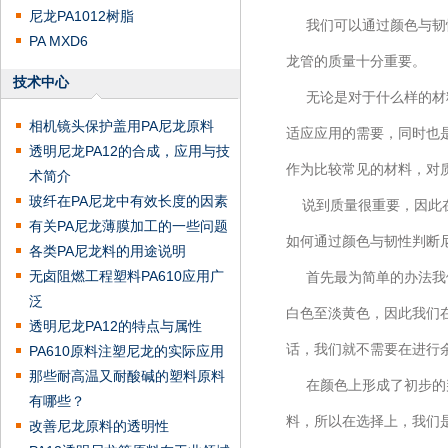
尼龙PA1012树脂
我们可以通过颜色与韧性
PA MXD6
龙管的质量十分重要。
技术中心
无论是对于什么样的材料
相机镜头保护盖用PA尼龙原料
适应应用的需要，同时也
透明尼龙PA12的合成，应用与技
作为比较常见的材料，对
术简介
玻纤在PA尼龙中有效长度的因素
说到质量很重要，因此在
有关PA尼龙薄膜加工的一些问题
如何通过颜色与韧性判断
各类PA尼龙料的用途说明
无卤阻燃工程塑料PA610应用广
首先最为简单的办法我们
泛
白色至淡黄色，因此我们
透明尼龙PA12的特点与属性
话，我们就不需要在进行
PA610原料注塑尼龙的实际应用
那些耐高温又耐酸碱的塑料原料
在颜色上形成了初步的判
有哪些？
料，所以在选择上，我们
改善尼龙原料的透明性