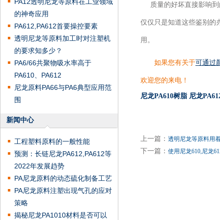
PA12透明尼龙等原料在工业领域
质量的好坏直接影响到的
的神奇应用
仅仅只是知道这些鉴别的
PA612,PA612首要操控要素
透明尼龙等原料加工时对注塑机
用。
的要求知多少？
如果您有关于
可通过
PA6/66共聚物吸水率高于
PA610、PA612
欢迎您的来电！
尼龙原料PA66与PA6典型应用范
尼龙PA610树脂
尼龙PA6
围
新闻中心
上一篇：
透明尼龙等原料用
工程塑料原料的一般性能
下一篇：
使用尼龙610,尼龙6
预测：长链尼龙PA612,PA612等
2022年发展趋势
PA尼龙原料的动态硫化制备工艺
PA尼龙原料注塑出现气孔的应对
策略
揭秘尼龙PA1010材料是否可以