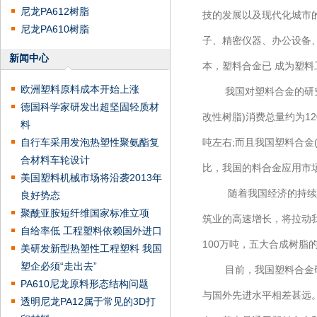
尼龙PA612树脂
技的发展以及现代化城市
尼龙PA610树脂
子、精密仪器、办公设备
新闻中心
本，塑料合金已 成为塑
欧洲塑料原料成本开始上涨
我国对塑料合金的研究从
德国科学家研发出超坚固轻质材
改性树脂)消费总量约为1
料
自行车采用发泡热塑性聚氨酯复
吨左右;而且我国塑料合金
合材料车轮设计
比，我国的料合金应用市
美国塑料机械市场将沿袭2013年
随着我国经济的持续高
良好势态
聚酰亚胺短纤维国家标准立项
筑业的高速增长，将拉动我
自给率低 工程塑料依赖国外进口
100万吨，五大合成树脂
美研发新型热塑性工程塑料 我国
塑企必须“走出去”
目前，我国塑料合金研究
PA610尼龙原料形态结构问题
与国外先进水平相差甚远
透明尼龙PA12属于常见的3D打