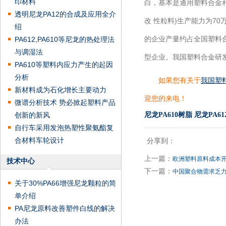
印材料
白，基本是通用塑料合金和
透明尼龙PA12的合成及应用全介
改 性粒料)生产能力为70
绍
的企业产量约占全国塑料
PA612,PA610等尼龙的热处理法
与调湿法
型企业。我国塑料合金研
PA610等塑料内应力产生的起因
分析
如果您有关于
我国塑
新材料成为石化增长主要动力
迎您的来电！
微谱分析技术 势必掀起塑料产品
创新的新风
尼龙PA610树脂
尼龙PA6
自行车采用发泡热塑性聚氨酯复
合材料车轮设计
分享到：
上一篇：
欧洲塑料原料成本
技术中心
下一篇：
中国聚合物需求乏
关于30%PA66增强尼龙颗粒的简
单介绍
PA尼龙原料改善塑件白线的解决
办法