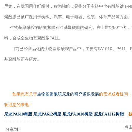
尼龙，在我国用作纤维时，称为锦纶，是指分子主链中含有酰胺键 (-NH-
聚酰胺已被广泛用于纺织、汽车、电子电器、包装、体育产品等方面。
生物基聚酰胺的研究紧跟石油基聚酰胺的研究。在上世纪50年代， 法
料，合成全生物基聚酰胺PA11。
目前已经商品化的生物基聚酰胺产品中，主要有PA1010、PA11、PA
基聚酰胺正在研发。
如果您有关于
生物基聚酰胺尼龙的研究紧跟发展
的需求或者疑问，
欢迎您的来电！
尼龙PA610树脂
尼龙PA612树脂
尼龙PA1010树脂
尼龙PA1212树脂
技
点击次
分享到：