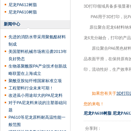
尼龙PA612树脂
3D打印领域具备多项显
尼龙PA610树脂
PA6用于3D打印，比P
新闻中心
原位聚合尼龙6材料纳米
先进的消防水带采用聚氨酯材料
龙6充分融合，打印的产
制成
原位聚合PA6黑色材料不
美国塑料机械市场将沿袭2013年
良好势态
品表面平滑，在保持原有
生物基聚酰胺PA产业技术创新战
印，流动性好，生产效率
略联盟在上海成立
聚酰亚胺短纤维国家标准立项
工程塑料行业未来可期！
如果您有关于
3D打印
改进虽小用途却大的PA尼龙料
对于PA尼龙料来说的注塑基础问
您的来电！
题
尼龙PA610树脂
尼龙PA6
PA610等尼龙原料耐高温性能一
般范围
分享到：