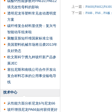
碳酸钙性能参数对PA610,PA612
上一篇：
填充改性母料的影响
PA610,PA612,P
下一篇：
透明尼龙等塑料常见改动透明度
PA66，PA6，P
方案
碳纤维复合材料显优势：复兴号
智能动车组来啦
聚酰亚胺短纤维国家标准立项
美国塑料机械市场将沿袭2013年
良好势态
欧文斯科宁携九种玻纤新产品参
展JEC
塞拉尼斯和南线公司合作开发出
复合材料芯体的公用事业输电导
线
技术中心
从性能方面分析尼龙6与尼龙66
玻纤增强尼龙PA66如何获得更好