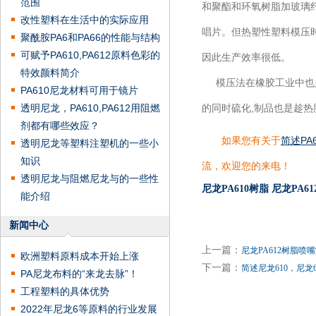
范围
和聚酯和环氧树脂加玻璃
改性塑料在生活中的实际应用
唱片。但热塑性塑料模压
聚酰胺PA6和PA66的性能与结构
可赋予PA610,PA612原料色彩的
因此生产效率很低。
特效颜料简介
模压法在橡胶工业中也是
PA610尼龙材料可用于镜片
透明尼龙，PA610,PA612用阻燃
的同时硫化,制品也是趁热
剂都有哪些效应？
如果您有关于
简述PA
透明尼龙等塑料注塑机的一些小
知识
流，欢迎您的来电！
透明尼龙与阻燃尼龙与的一些性
尼龙PA610树脂
尼龙PA6
能介绍
新闻中心
上一篇：
尼龙PA612树脂
欧洲塑料原料成本开始上涨
下一篇：
简述尼龙610，尼龙
PA尼龙布料的“来龙去脉”！
工程塑料的具体优势
2022年尼龙6等原料的行业发展