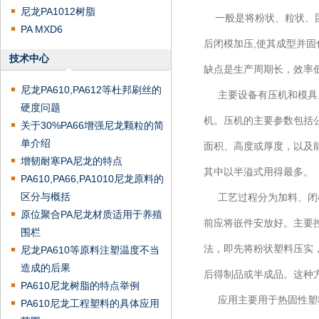
尼龙PA1012树脂
一般是将粉状、粒状、团
PA MXD6
后闭模加压,使其成型并固
技术中心
缺点是生产周期长，效率
尼龙PA610,PA612等杜邦刷丝的
主要设备有压机和模具。
硬度问题
机。压机的主要参数包括
关于30%PA66增强尼龙颗粒的简
单介绍
面积、高度或厚度，以及
增韧耐寒PA尼龙的特点
其中以半溢式用得最多。
PA610,PA66,PA1010尼龙原料的
区分与概括
工艺过程分为加料、闭模
原位聚合PA尼龙材质适用于养殖
前应将嵌件安放好。主要
围栏
法，即先将粉状塑料压实
尼龙PA610等原料注塑温度不当
造成的后果
后得制品或半成品。这种
PA610尼龙树脂的特点举例
应用主要用于热固性塑料
PA610尼龙工程塑料的具体应用