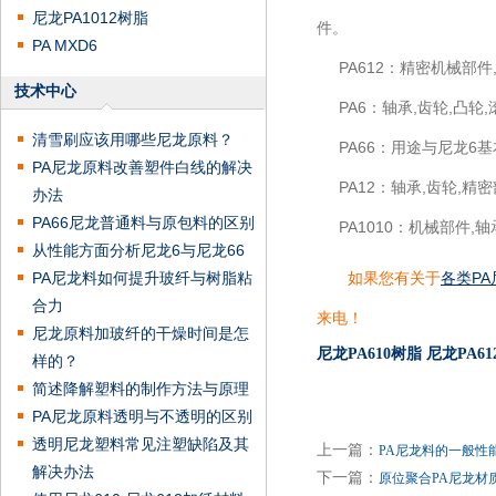
尼龙PA1012树脂
件。
PA MXD6
PA612：精密机械部件
技术中心
PA6：轴承,齿轮,凸轮,滚
清雪刷应该用哪些尼龙原料？
PA66：用途与尼龙6
PA尼龙原料改善塑件白线的解决
PA12：轴承,齿轮,精密
办法
PA66尼龙普通料与原包料的区别
PA1010：机械部件,轴
从性能方面分析尼龙6与尼龙66
PA尼龙料如何提升玻纤与树脂粘
如果您有关于
各类P
合力
来电！
尼龙原料加玻纤的干燥时间是怎
尼龙PA610树脂
尼龙PA6
样的？
简述降解塑料的制作方法与原理
PA尼龙原料透明与不透明的区别
透明尼龙塑料常见注塑缺陷及其
上一篇：
PA尼龙料的一般性
解决办法
下一篇：
原位聚合PA尼龙材