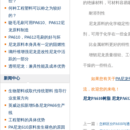
些？
的绝缘材料，可材料容易
何种工程塑料可以称之为较好
耐溶剂性
的？
睫毛毛刷可用PA610、PA612尼
尼龙原料的化学稳定性很
龙原料制造
剂，可用于化学在一些金
PA610，PA612毛刷的好与坏
尼龙原料本身具有一定的阻燃性
比金属材料更好的特性
璃纤维增强尼龙是改性尼龙中活
增韧尼龙质量很轻、工作
跃的一部分
干燥的一些特点。
透明尼龙：兼具性能及成本优势
新闻中心
如果您有关于
PA尼
流，欢迎您的来电！
生物塑料或取代传统塑料 指导行
业发展方向
尼龙PA610树脂
尼龙PA6
英威达拟新增5条尼龙PA66生产
线
工程塑料的具体优势
上一篇：
怎样区分PA610与
PA尼龙610原料发生褪色的原因