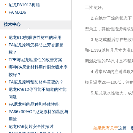
尼龙PA1012树脂
工性良好。
PA MXD6
2.在绝对干燥的状态下
技术中心
型为主，其他包括浇铸成
尼龙610交联改性材料的应用
3.尼龙成型后存在热收缩和
PA尼龙原料怎样防止芳香胺超
和-1.3%(以模具尺寸为
标？
TPE与尼龙粘接性的改善方案
调湿处理的PA尺寸是不稳
哪种PA尼龙材料用作刷丝吸水率
4.通常PA6的注射温度23
较好？
PA尼龙原料预防材料黄变的？
模具温度20—100℃，注
尼龙PA612你可能不知道的性能
5.尼龙吸水性较大，成型
问题
PA尼龙料的品种和整体性能
PA66+30%GF尼龙原料的温度与
用途
尼龙PA6切片安全性探讨
如果您有关于
这篇一定