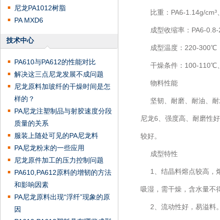
尼龙PA1012树脂
比重：PA6-1.14g/cm³、PA
PA MXD6
成型收缩率：PA6-0.8-2.5
技术中心
成型温度：220-300℃
PA610与PA612的性能对比
干燥条件：100-110℃
解决这三点尼龙发展不成问题
物料性能
尼龙原料加玻纤的干燥时间是怎
样的？
坚韧、耐磨、耐油、耐水
PA尼龙注塑制品与射胶速度分段
尼龙6、强度高、耐磨性好
质量的关系
服装上随处可见的PA尼龙料
较好。
PA尼龙粉末的一些应用
成型特性
尼龙原件加工的压力控制问题
1、结晶料熔点较高，熔融
PA610,PA612原料的增韧的方法
和影响因素
吸湿，需干燥，含水量不得
PA尼龙原料出现“浮纤”现象的原
2、流动性好，易溢料。
因