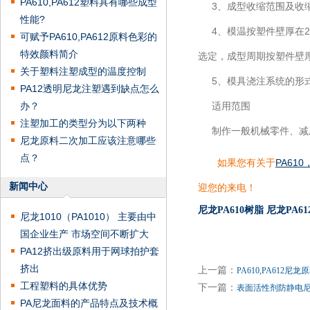
PA610,PA612塑料具有哪些成型
3、成型收缩范围及收缩
性能?
4、模温按塑件壁厚在2
可赋予PA610,PA612原料色彩的
特效颜料简介
选定，成型周期按塑件壁
关于塑料注塑成型的温度控制
5、模具浇注系统的形式
PA12透明尼龙注塑遇到缺点怎么
办？
适用范围
注塑加工的类型分为以下两种
制作一般机械零件、减磨
尼龙原料二次加工应该注意哪些
点？
如果您有关于
PA61
新闻中心
迎您的来电！
尼龙PA610树脂
尼龙PA6
尼龙1010（PA1010） 主要由中
国企业生产 市场空间不断扩大
PA12挤出级原料用于网球拍护套
挤出
上一篇：
PA610,PA612
工程塑料的具体优势
下一篇：
表面活性剂防静电
PA尼龙面料的产品特点及技术概