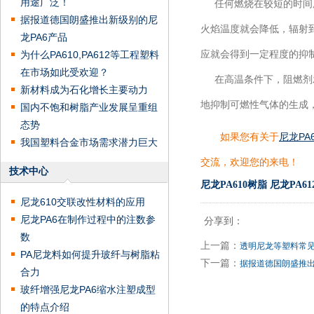
用途广泛！
任何燃烧在较短的时间所
据报道德国朗盛推出新级别的尼
火焰温度就会降低，辐射
龙PA6产品
应就会得到一定程度的抑
为什么PA610,PA612等工程塑料
在市场如此受欢迎？
在高温条件下，阻燃剂发
新材料成为石化增长主要动力
地抑制可燃性气体的生成
国内不饱和树脂产业发展呈重组
态势
如果您有关于
尼龙PA
我国塑料合金市场需求潜力巨大
交流，欢迎您的来电！
技术中心
尼龙PA610树脂
尼龙PA6
尼龙610交联改性材料的应用
尼龙PA6在制作过程中的注数参
分享到：
数
上一篇：
透明尼龙等塑料常
PA尼龙料如何提升玻纤与树脂粘
下一篇：
据报道德国朗盛推出
合力
玻纤增强尼龙PA6缩水注塑成型
的特点介绍