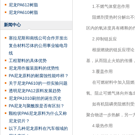
尼龙PA612树脂
1.不燃气体窒息作用
尼龙PA610树脂
阻燃剂受热时分解出不燃
新闻中心
区内的氧浓度具有稀释的
塞拉尼斯和南线公司合作开发出
2.抑制链反应
复合材料芯体的公用事业输电导
根据燃烧的链反应理论，
线
工程塑料的具体优势
基，从而阻止火焰的传播
尼龙用作服装面料的优势性
3.覆盖作用
PA尼龙原料的耐腐蚀性能咋样？
在可燃材料中加入阻燃剂
关于尼龙PA610的一些实验问题
透明尼龙PA12原料发展趋势
氧、阻止可燃气体向外逸
尼龙PA1010刷丝的诞生历史
如有机阻磷类阻燃剂受热
PA尼龙与聚酰胺是否有区别？
颗粒状PA6尼龙原料为什么又称
聚合物进一步热解，另一
尼龙切片？
4.吸热作用
以下几种尼龙原料在汽车领域的