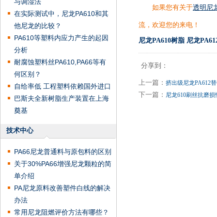
与调湿法
如果您有关于
透明尼
在实际测试中，尼龙PA610和其
流，欢迎您的来电！
他尼龙的比较？
PA610等塑料内应力产生的起因
尼龙PA610树脂
尼龙PA6
分析
耐腐蚀塑料丝PA610,PA66等有
分享到：
何区别？
上一篇：
挤出级尼龙PA612替
自给率低 工程塑料依赖国外进口
下一篇：
尼龙610刷丝抗磨
巴斯夫全新树脂生产装置在上海
奠基
技术中心
PA66尼龙普通料与原包料的区别
关于30%PA66增强尼龙颗粒的简
单介绍
PA尼龙原料改善塑件白线的解决
办法
常用尼龙阻燃评价方法有哪些？