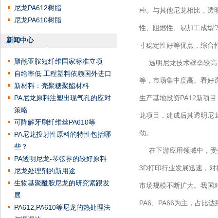
尼龙PA612树脂
种。与其他尼龙相比，透
尼龙PA610树脂
性、阻燃性、易加工成型
新闻中心
寸稳定性好等优点，综合
聚酰亚胺短纤维国家标准立项
透明尼龙技术壁垒较高，
自给率低 工程塑料依赖国外进口
等，市场集中度高。看好透
新材料：壳聚糖聚酯材料
PA尼龙原料注塑出现气孔的应对
生产基地投资PA12新项目
策略
龙项目，建成后其透明尼龙
可降解牙刷纤维丝PA610等
劲。
PA尼龙投射性原料的特性包括哪
些？
在下游应用领域中，受益
PA透明尼龙-琴弦界的较好原料
3D打印行业发展迅速，对
尼龙处理剂的新用途
生物基聚酰胺尼龙的研究紧跟发
市场规模不断扩大。我国
展
PA6、PA66为主，占
PA612,PA610等尼龙的热处理法